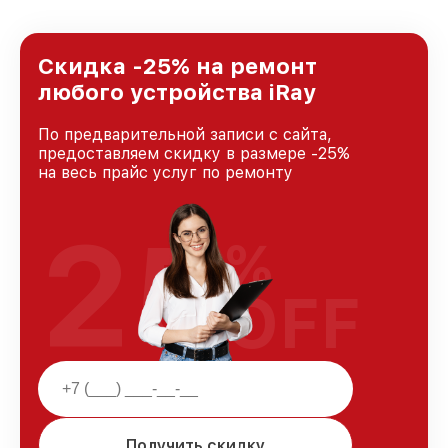
удовлетворен скоростью и качеством
предоставляемых услуг. Наша цель — стать
лучшим сервисным центром iRay в городе
Новосибирске, постоянно повышая уровень
Скидка -25% на ремонт
доверия и лояльности наших клиентов.
любого устройства iRay
По предварительной записи с сайта,
предоставляем скидку в размере -25%
на весь прайс услуг по ремонту
25
%
OFF
Получить скидку