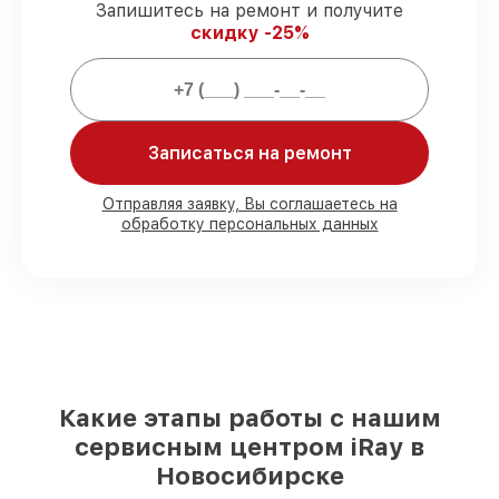
Запишитесь на ремонт и получите
задержек.
скидку -25%
Гарантийное обслуживание
–
обслуживаем тепловизионных прицелов
всегда со строгим соблюдением
гарантийных обязательств.
Записаться на ремонт
Мы гарантируем:
Отправляя заявку, Вы соглашаетесь на
обработку персональных данных
80%
работ с возможностью
присутствовать
90%
комплектующих для
тепловизионных прицелов имеются в
наличии или быстро поставляются
Качественные реплики и
оригинальные детали по вашему
выбору
– для любого бюджета
85%
работ за 1–2 часа, если мастер
Какие этапы работы с нашим
приступает к починке сразу
сервисным центром iRay в
Новосибирске