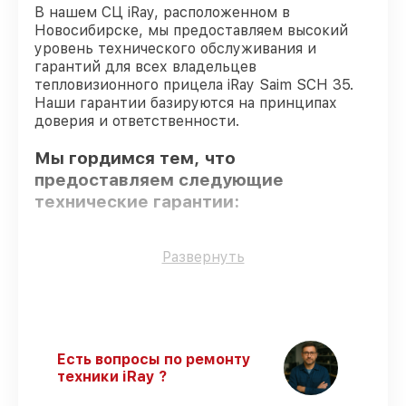
В нашем СЦ iRay, расположенном в
Новосибирске, мы предоставляем высокий
уровень технического обслуживания и
гарантий для всех владельцев
тепловизионного прицела iRay Saim SCH 35.
Наши гарантии базируются на принципах
доверия и ответственности.
Мы гордимся тем, что
предоставляем следующие
технические гарантии:
Только фирменные комплектующие
–
Развернуть
для всех видов починки применяются
исключительно оригинальные детали.
Опытные мастера
– все работники
проходят обязательное обучение и
ежегодную аттестацию, что
Есть вопросы по ремонту
подтверждает их уровень мастерства.
техники iRay ?
Точное соблюдение сроков
–
гарантируем завершение работ без